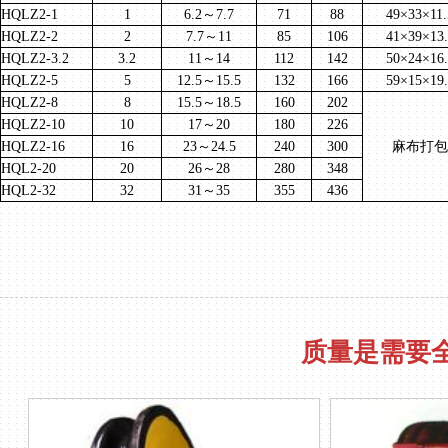
HQLZ2-1
1
6.2
～
7.7
71
88
49×33×11.
HQLZ2-2
2
7.7
～
11
85
106
41×39×13.
HQLZ2-3.2
3.2
11
～
14
112
142
50×24×16.
HQLZ2-5
5
12.5
～
15.5
132
166
59×15×19.
HQLZ2-8
8
15.5
～
18.5
160
202
HQLZ2-10
10
17
～
20
180
226
HQLZ2-16
16
23
～
24.5
240
300
麻布打包
HQL2-20
20
26
～
28
280
348
HQL2-32
32
31
～
35
355
436
质量是需要