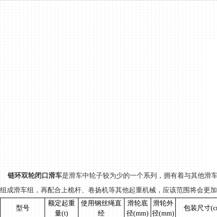
链环双轮闭口滑车
是滑车中轮子较为少的一个系列，拥有着与其他滑
组成滑车组，再配合上桅杆、卷扬机等其他起重机械，应该范围将会更加
额定起重
使用钢丝绳直
滑轮底
滑轮外
型号
包装尺寸
(c
量
(t)
经
径
(mm)
径
(mm)