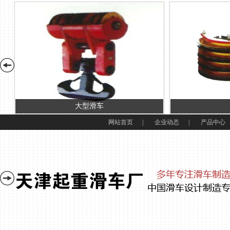
大型滑车
网站首页
|
企业动态
|
产品中心