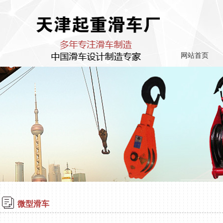
网站首页
微型滑车