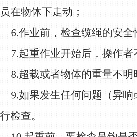
员在物体下走动；
6.作业前，检查缆绳的安全
7.起重作业开始后，操作者
8.超载或者物体的重量不明
9.如果发生任何问题（异响
行检查。
10.起重前，要检查吊钩是