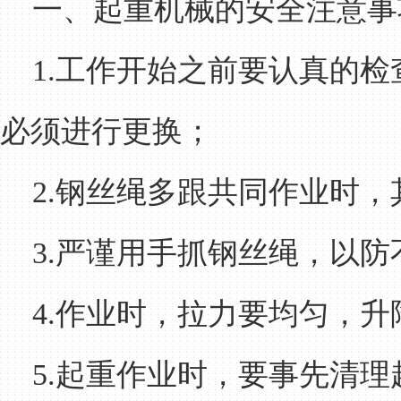
一、起重机械的安全注意事
1.工作开始之前要认真的检
必须进行更换；
2.钢丝绳多跟共同作业时，
3.严谨用手抓钢丝绳，以防
4.作业时，拉力要均匀，升
5.起重作业时，要事先清理