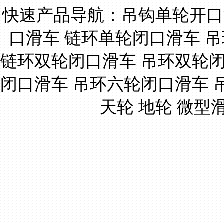
快速产品导航：
吊钩单轮开口
口滑车
链环单轮闭口滑车
吊
链环双轮闭口滑车
吊环双轮
闭口滑车
吊环六轮闭口滑车
天轮
地轮
微型